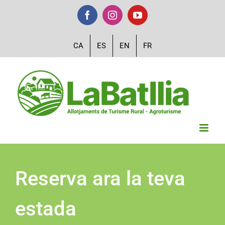
Skip
Facebook
Instagram
YouTube
to
content
CA
ES
EN
FR
Reserva ara la teva
estada