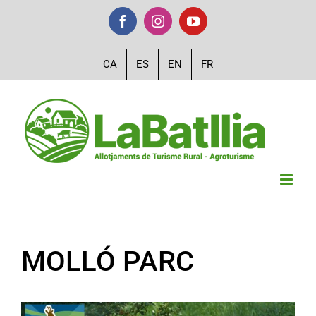
Skip
Facebook
Instagram
YouTube
to
content
CA
ES
EN
FR
MOLLÓ PARC