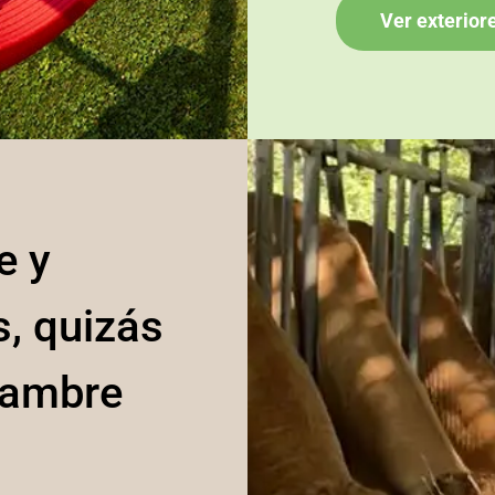
Ver exterior
e y
, quizás
hambre