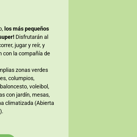
o,
los más pequeños
super!
Disfrutarán al
orrer, jugar y reír, y
n con la compañía de
plias zonas verdes
les, columpios,
 baloncesto, voleibol,
as con jardín, mesas,
na climatizada (Abierta
).