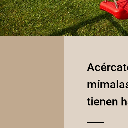
Acércat
mímalas
tienen 