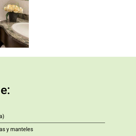
e:
a)
las y manteles