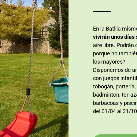
En la Batllia mism
vivirán unos días 
aire libre. Podrán c
porque no tambié
los mayores?
Disponemos de am
con juegos infanti
tobogán, portería,
bádminton, terraz
barbacoas y pisci
del 01/04 al 31/10