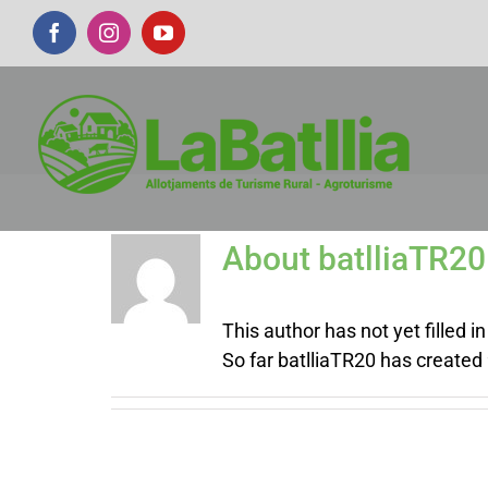
Skip
Facebook
Instagram
YouTube
to
content
About
batlliaTR20
This author has not yet filled in
So far batlliaTR20 has created 