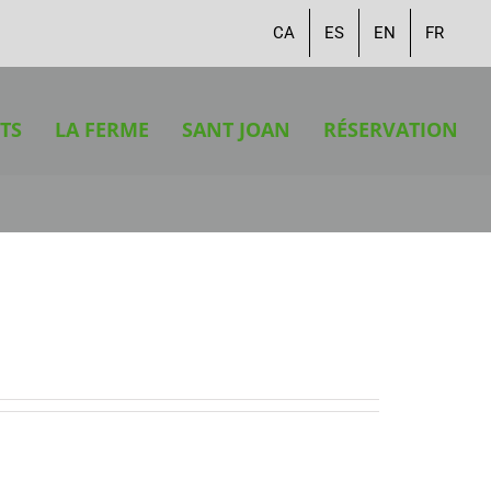
CA
ES
EN
FR
TS
LA FERME
SANT JOAN
RÉSERVATION